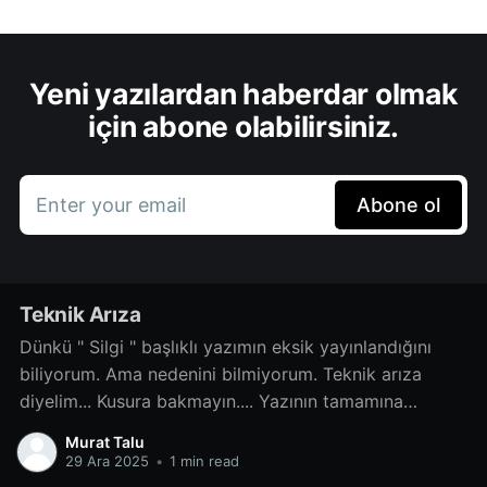
Yeni yazılardan haberdar olmak
için abone olabilirsiniz.
Enter your email
Abone ol
Teknik Arıza
Dünkü " Silgi " başlıklı yazımın eksik yayınlandığını
biliyorum. Ama nedenini bilmiyorum. Teknik arıza
diyelim... Kusura bakmayın.... Yazının tamamına
www.ahsaphikayeleri.com adresini ziyaret ederek
Murat Talu
veya aşağıdaki linke tıklayarak ulaşabilirsiniz
29 Ara 2025
•
1 min read
SilgiBenim çocukluğumda Ankara Amerikalı dolu idi.