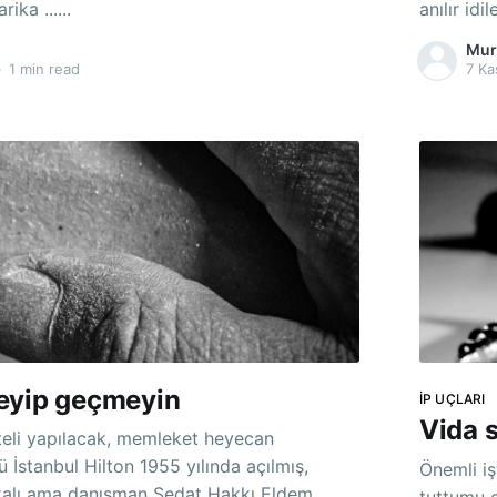
nabilirim. Harika ......
anılır id
bilenen meta
Mur
taşları i
•
1 min read
7 Ka
bekletilen
eyip geçmeyin
İP UÇLARI
Vida 
teli yapılacak, memleket heyecan
Önemli i
kalı ama danışman Sedat Hakkı Eldem.
tuttumu çok uğraş