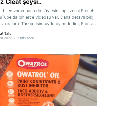
z Cleat şeysi..
len varsa bana da söylesin. İngilizcesi French
uTube'da binlerce videosu var. Daha detaylı bilgi
nız oralara. Türkçe isim uydurayım dedim, Fransız
ama pek uymadı. Neyse; Benim gençliğimde,
at Talu
übel falan yok iken, deve tellal pire berber iken,
ra 2023
•
2 min read
lapları gibi asılacak bir şeyler