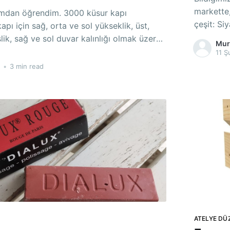
markette, in
rendim. 3000 küsur kapı
çeşit: Si
apı için sağ, orta ve sol yükseklik, üst,
alçı pane
şlik, sağ ve sol duvar kalınlığı olmak üzere
Mur
" çok amaçlı
, toplamda yaklaşık 24000 ölçü almamız
11 Ş
 bu ölçüleri gruplandırıp seri üretime
•
3 min read
uygun hale getirmemiz gerekiyor. Önce oturdu,
ATELYE DÜ