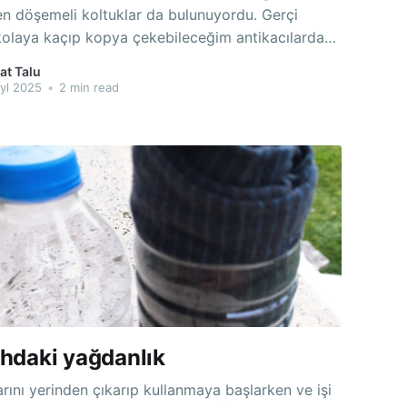
n döşemeli koltuklar da bulunuyordu. Gerçi
olaya kaçıp kopya çekebileceğim antikacılardan
eski İstanbul evlerinden çıkma, 1-2 güzel orijinal
at Talu
 ise de oturup kıvrımların, orantıların nasıl olması
yl 2025
•
2 min read
ne, neden öyle olduğuna, işin felsefesine kafayı
takmış idim. İthalat
hdaki yağdanlık
arını yerinden çıkarıp kullanmaya başlarken ve işi