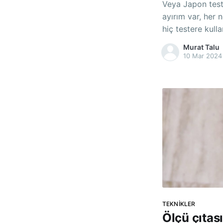
Veya Japon testerel
ayırım var, her 
hiç testere kullanmamış gibi. B
kesiyor ? Hayır Biri diğerinden daha mı temiz kesiyor ?
Murat Talu
Hayır Biri diğerinden daha mı hızlı kesiyor ? Yooo Biri
10 Mar 2024
diğerinden daha
TEKNIKLER
Ölçü çıtas