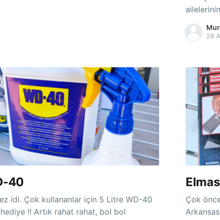
ailelerini
Ahlatlıbe
Mur
Ümitköy'de 
28 A
şimdiki A
D-40
Elmas 
çin 5 Litre WD-40
Çok öncel
ahat rahat, bol bol
Arkansas 