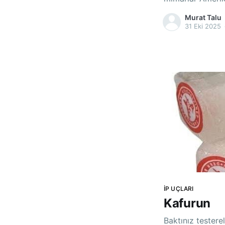
İkinci dünya sav
Murat Talu
edilen ilk otel. 
31 Eki 2025
tekrar yeni bir Hil
mobilyaların ihal
İP UÇLARI
Kafurun
Baktınız testerel