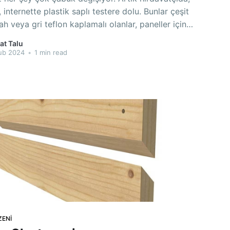
ternette plastik saplı testere dolu. Bunlar çeşit
yah veya gri teflon kaplamalı olanlar, paneller için,
ller, lamınat parkeler için özel üretilmiş olanlar ve
at Talu
 " yani her işe gelenler... var da var. Önemli bir
ub 2024
•
1 min read
ayırım var: Plastik
ZENI