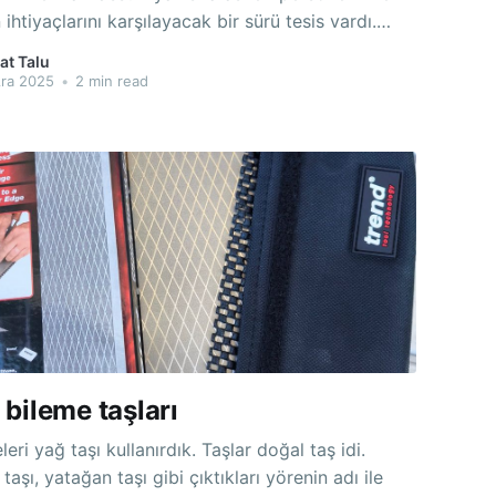
n ihtiyaçlarını karşılayacak bir sürü tesis vardı.
l'de ki radar Amerikalılara aitti diye biliyorum ama
at Talu
ki radar kimindi hiç bilmiyorum. Çankaya'da
ra 2025
•
2 min read
takule'
bileme taşları
eri yağ taşı kullanırdık. Taşlar doğal taş idi.
taşı, yatağan taşı gibi çıktıkları yörenin adı ile