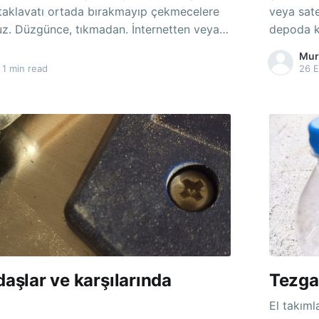
m taklavatı ortada bırakmayıp çekmecelere
veya sate
zgünce, tıkmadan. İnternetten veya
depoda k
urun tableti satın alıyorsunuz. Jelatini
alınmış, 
Mur
eceye birer tane koyuyorsunuz. Naftalin
örnek var
1 min read
26 E
kafur ağacından elde
gerektiği
yormuş. Nereden mi biliyorum ?
yok. Yeni okudum,
daşlar ve karşılarında
Tezga
El takıml