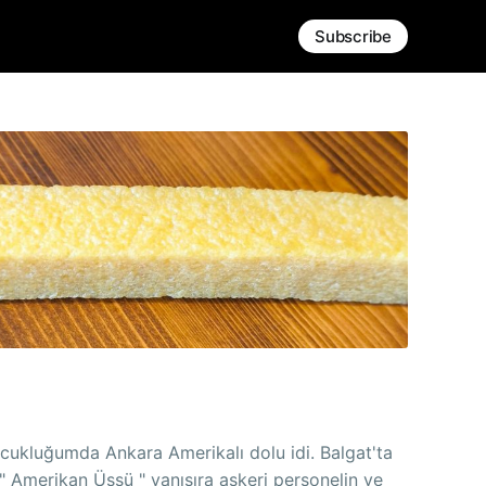
Subscribe
cukluğumda Ankara Amerikalı dolu idi. Balgat'ta
" Amerikan Üssü " yanısıra askeri personelin ve