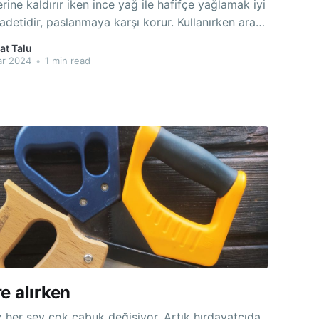
erine kaldırır iken ince yağ ile hafifçe yağlamak iyi
etidir, paslanmaya karşı korur. Kullanırken ara
amak ise daha da iyi ustaların adetidir. Özellikle
at Talu
anı ve testerelerin ara sıra yağlanması, hem aletin
ar 2024
•
1 min read
tanın performansını arttırır. Yani "
e alırken
r şey çok çabuk değişiyor. Artık hırdavatçıda,