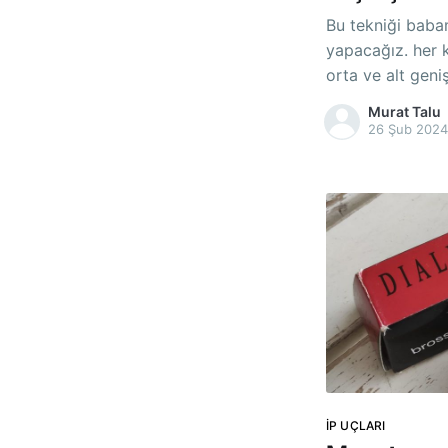
Bu tekniği babamdan öğ
yapacağız. her k
orta ve alt geni
her kapı için 8
Murat Talu
gerekiyor. Sonra
26 Şub 2024
İP UÇLARI