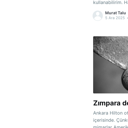
kulla
Murat Talu
5 Ara 2025
Zımpara d
Ankara Hilton o
içerisinde. Çünkü İstanbul Hilton 1955 yılında açılmış,
mimarlar Ameri