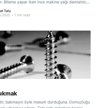
iler. Bileme yapar iken ince makine yağı damlatılır,
lin fazla ısınması önlenir idi. Arkasından su
at Talu
le tanıştık. İnsan yapısı, kullanmadan önce suda
s 2025
•
1 min read
, kullanılırken yağ yerine su ile ıslatılan
sıkmak
ştir, bakmayın öyle masum durduğuna. Domuzluğu
tırır adamı. Tatlı tatlı giderken başlar