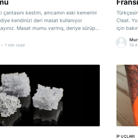
mu
Fransı
i çantasını kestim, amcamın eski kemerini
Türkçesini bi
iye kendinizi deri masat kullanıyor
Cleat. Yo
mış, deriye sürüp
için bakı
aki orta kum. Kabası
Askısı dedim 
Mur
plastik d
•
1 min read
19 A
rta ve ince olmak üzere 3 çeşit mum
mutfak do
İP UÇLARI