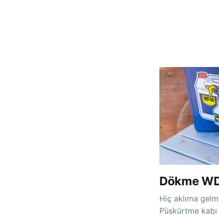
Dökme W
Hiç aklıma gelmez idi. Çok kullananlar i
Püskürtme kabı hediye !! Artık r