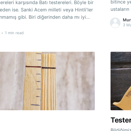
bitince y
eri karşısında Batı testereleri. Böyle bir
ustaların ad
neden ise. Sanki Acem milleti veya Hintli'ler
sıra yağl
iri diğerinden daha mı iyi
Mur
rende tab
3 M
hem de us
•
1 min read
 mı verimli
Tester
ı
Bildiğimiz he