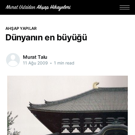
AHŞAP YAPILAR
Dünyanın en büyüğü
Murat Talu
11 Ağu 2009
•
1 min read