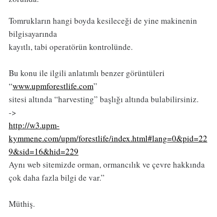
Tomrukların hangi boyda kesileceği de yine makinenin
bilgisayarında
kayıtlı, tabi operatörün kontrolünde.
Bu konu ile ilgili anlatımlı benzer görüntüleri
“
www.upmforestlife.com
”
sitesi altında “harvesting” başlığı altında bulabilirsiniz.
->
http://w3.upm-
kymmene.com/upm/forestlife/index.html#lang=0&pid=22
9&sid=16&hid=229
Aynı web sitemizde orman, ormancılık ve çevre hakkında
çok daha fazla bilgi de var.”
Müthiş.