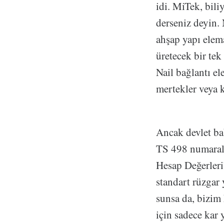
idi. MiTek, bili
derseniz deyin.
ahşap yapı elema
üretecek bir tek
Nail bağlantı el
mertekler veya k
Ancak devlet ba
TS 498 numaralı
Hesap Değerleri”
standart rüzgar 
sunsa da, bizim
için sadece kar y