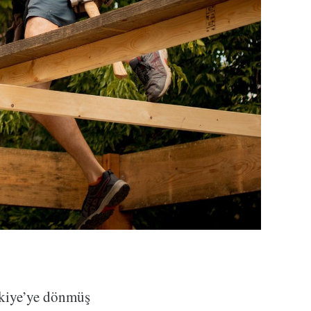
rkiye’ye dönmüş