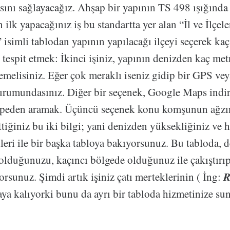
sını sağlayacağız. Ahşap bir yapının TS 498 ışığında 
n ilk yapacağınız iş bu standartta yer alan “İl ve İlçel
isimli tablodan yapının yapılacağı ilçeyi seçerek ka
espit etmek: İkinci işiniz, yapının denizden kaç met
emelisiniz. Eğer çok meraklı iseniz gidip bir GPS ve
urumundasınız. Diğer bir seçenek, Google Maps indi
tepeden aramak. Üçüncü seçenek konu komşunun ağzı
ttiğiniz bu iki bilgi; yani denizden yüksekliğiniz ve
leri ile bir başka tabloya bakıyorsunuz. Bu tabloda, 
olduğunuzu, kaçıncı bölgede olduğunuz ile çakıştırıp
R
orsunuz. Şimdi artık işiniz çatı merteklerinin ( İng:
aya kalıyorki bunu da ayrı bir tabloda hizmetinize s