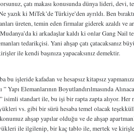
yorsunuz, çatı makası konusunda dünya lideri, devi, te
 Ne yazık ki MiTek’de Türkiye’den ayrıldı. Ben bırakt
nları üreten, temin eden firmalar giderek azaldı ve ar
 Mudanya’da ki arkadaşlar kaldı ki onlar Gang Nail te
emanları tedarikçisi. Yani ahşap çatı çatacaksanız büy
irişler ile kendi başınıza yapacaksınız demektir.
ba bu işleride kafadan ve hesapsız kitapsız yapmanıza
 ” Yapı Elemanlarının Boyutlandırılmasında Alınac
 isimli standart ile, bu işi bir rapta zapta alıyor. Her
yükleri vs. gibi bir sürü hesaba temel olacak teşekkü
 konumuz ahşap yapılar olduğu ve de ahşap apartman
ükleri ile ilgilenip, bir kaç tablo ile, mertek ve kirişl