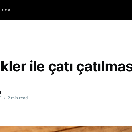
ında
ler ile çatı çatılmas
u
1
•
2 min read