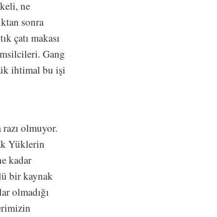
keli, ne
ıktan sonra
tık çatı makası
msilcileri. Gang
ük ihtimal bu işi
 razı olmuyor.
ak Yüklerin
 ne kadar
llü bir kaynak
lar olmadığı
erimizin