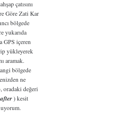
ahşap çatısını
ere Göre Zati Kar
çıncı bölgede
re yukarıda
ya GPS içeren
rip yükleyerek
nı aramak.
 hangi bölgede
denizden ne
, oradaki değeri
after
) kesit
unuyorum.