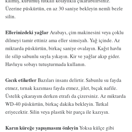
kalmış, kurumuş tutkalı kolaylıkla çıkarabilirsiniz.
Üzerine püskürtün, en az 30 saniye bekleyin nemli bezle
silin.
Ellerinizdeki yağlar
Arabayı, çim makinesini veya çoklu
dilmeyi tamir ettiniz ama eller simsiyah. Yağ içinde. Az
miktarda püskürtün, birkaç saniye ovalayın. Kağıt havlu
ile silip sabunlu suyla yıkayın. Kir ve yağlar akıp gider.
Havluyu sobayı tutuşturmada kullanın.
Gıcık etiketler
Bazıları insanı delirtir. Sabunlu su fayda
etmez, tırnak kazıması fayda etmez, jilet, bıçak nafile.
Üstelik çıkarayım derken etrafı da çizersiniz. Az miktarda
WD-40 püskürtün, birkaç dakika bekleyin. Tutkal
eriyecektir. Silin veya plastik bir parça ile kazıyın.
Karın küreğe yapışmasını önleyin
Yoksa külçe gibi