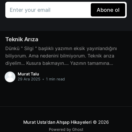
Enter your email
Abone ol
Teknik Arıza
Dünkü " Silgi " başlıklı yazımın eksik yayınlandığını
biliyorum. Ama nedenini bilmiyorum. Teknik arıza
diyelim... Kusura bakmayın.... Yazının tamamına
www.ahsaphikayeleri.com adresini ziyaret ederek
Murat Talu
veya aşağıdaki linke tıklayarak ulaşabilirsiniz
29 Ara 2025
•
1 min read
SilgiBenim çocukluğumda Ankara Amerikalı dolu idi.
Balgat’ta ki büyük ” Amerikan Üssü ” yanısıra askeri
personelin ve ailelerinin ihtiyaçlarını karşılayacak bir
Murat Usta'dan Ahşap Hikayeleri
© 2026
Powered by Ghost