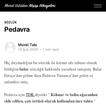
SÖZLÜK
Pedavra
Murat Talu
19 Şub 2009
•
1 min read
Hiç duymadığım bu sözcük ile kremit altı tahtası olarak
balar
bildiğim
sözcüğü hakkında yazarken tanıştım. Balar
Farsça’dan gelme iken Pedavra Yunanca’dan gelen eş
anlamlısı imiş.
Köknar ve ladin ağacından
Pedavra için
TDK
diyorki ”
elde edilen, çatı örtüsü olarak kullanılan ince tahta
“