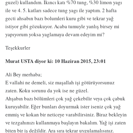
guzel) kullandım. Ikıncı katı %70 tung, %30 limon yagı
ile ve 4. 5. katları sadece tung yagı ile yaptım. 2 hafta
gecti ahsabın bazı bolumleri kuru gibi ve tekrar yağ
istiyor gibi gözukuyor. Acaba tumuyle yanlış birsey mi
yapıyorum yoksa yaglamaya devam edeyim mi?
Teşekkurler
Murat USTA
diyor ki: 10 Haziran 2015, 23:01
Ali Bey merhaba;
E vallahi ne demeli, siz maşallah işi götürüyorsunuz
zaten. Koku sorunu da yok ise ne güzel.
Ahşabın bazı bölümleri çok yağ çekebilir veya çok çabuk
kuruyabilir. Eğer bunları doyurmak ister iseniz çok yağ
emmiş ve kokan bir neticeye varabilirsiniz. Biraz bekleyin
ve tezgahınızı kullanmaya başlayın bakalım. Yağ işi zaten
biten bir iş değildir. Ara sıra tekrar uygulamalısınız.