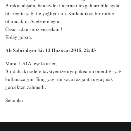
Bırakın ahşabı, ben evdeki mermer tezgahları bile ayda
bir zeytin yağı ile yağlıyorum. Kullandıkça bir rutine
oturacaktır. Acele etmeyin.
Cesur adamsınız vesselam !
Kolay gelsin.
Ali Sabri
diyor ki: 12 Haziran 2015, 22:43
Murat USTA teşekkurler,
Bir daha ki sefere tavsiyenize uyup ikeanın onerdiği yağı
kullanacağım. Tung yagı ile koca tezgahta ugraşmak
gercekten zahmetli.
Selamlar