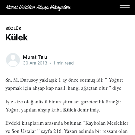
SÖZLÜK
Külek
Murat Talu
30 Ara 2013
•
1 min read
Sn. M. Durusoy yaklaşık 1 ay önce sormuş idi: ” Yoğurt
yapmak için ahşap kap nasıl, hangi ağaçtan olur ” diye.
İşte size olağanüstü bir araştırmacı gazetecilik örneği:
Külek
Yoğurt yapılan ahşap kaba
denir imiş.
Evdeki kitaplarım arasında bulunan “Kaybolan Meslekler
ve Son Ustalar ” sayfa 216. Yazarı aslında bir ressam olan