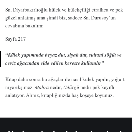
Sn. Diyarbakırlıoğlu külek ve külekçiliği etraflıca ve pek
güzel anlatmış ama şimdi biz, sadece Sn. Durusoy’un
cevabına bakalım:
Sayfa 217
“Külek yapımında beyaz dut, siyah dut, sultani söğüt ve
ceviz ağacından elde edilen kereste kullanılır”
Kitap daha sonra bu ağaçlar ile nasıl külek yapılır, yoğurt
niye ekşimez,
Mahra
nedir,
Üdürgü
nedir pek keyifli
anlatıyor. Alınız, kitaplığınızda baş köşeye koyunuz.