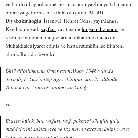
ve bir dizi kaybolan meslek ustasının yağlıboya tablosunu
M. Ali
bir araya getirerek bu kitabı oluşturan
Diyabakırlıoğlu
. İstanbul Ticaret Odası yayınlamış.
Kendisinin web
sayfası
vasıtası ile
bu yazı dizisinin
ve
resimlerin tamamına göz atma imkanınız olacaktır.
Muhakkak ziyaret ediniz ve hatta mümkün ise kitabını
alınız. Burada diyor ki:
Ünlü dilbilimcimiz Ömer asım Aksoy 1946 yılında
derlediği “Gaziantep Ağzı” kitaplarının 3. cildinde ”
Tahta kova ” olarak tanımlıyor küleği
ve
Esasen külek, bal, yoğurt, yağ, pekmezi süt gibi gıda
maddelerini saklamaya ve taşımaya yarayan kulplu veya
kulpsuz derin bir mutfak kabıdır